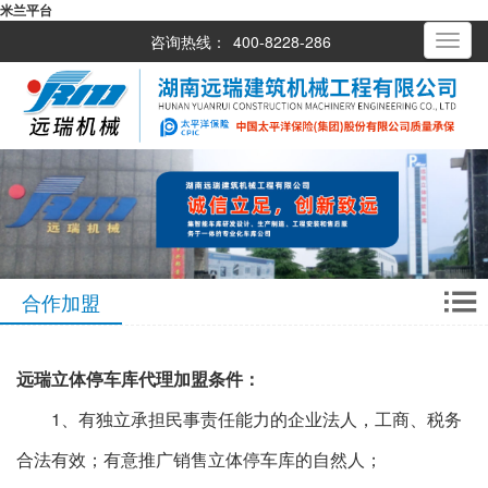
米兰平台
咨询热线：
400-8228-286
Toggle
navigati
合作加盟
远瑞立体停车库代理加盟条件：
1、有独立承担民事责任能力的企业法人，工商、税务
合法有效；有意推广销售立体停车库的自然人；