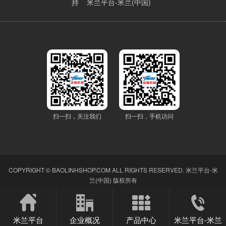
持
米兰平台-米兰(中国)
扫一扫，关注我们
扫一扫，手机访问
COPYRIGHT © BAOLINHSHOP.COM ALL RIGHTS RESERVED.
米兰平台-米
兰(中国)
版权所有
米兰平台
企业概况
产品中心
米兰平台-米兰