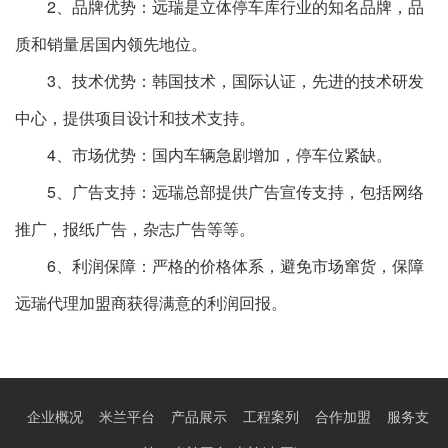
2、品牌优势：远瑞是立体停车库行业的知名品牌，品
质和销量居国内领先地位。
3、技术优势：韩国技术，国际认证，先进的技术研发
中心，提供项目设计和技术支持。
4、市场优势：国内车辆急剧增加，停车位紧缺。
5、广告支持：远瑞总部提供广告宣传支持，包括网络
推广，报纸广告，杂志广告等等。
6、利润保障：严格的价格体系，避免市场窜货，保障
远瑞代理加盟商获得满意的利润回报。
企业概况
米兰平台
产品展示
工程案列
合作加盟
服务支