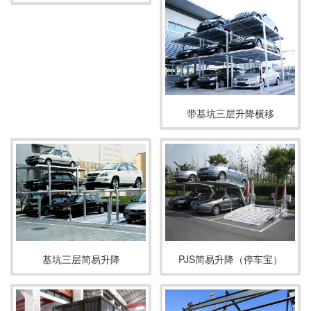
带基坑三层升降横移
基坑三层简易升降
PJS简易升降（停车宝）