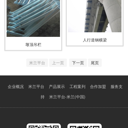
人行道钢横梁
墩顶吊栏
米兰平台
上一页
下一页
尾页
企业概况
米兰平台
产品展示
工程案列
合作加盟
服务支
持
米兰平台-米兰(中国)