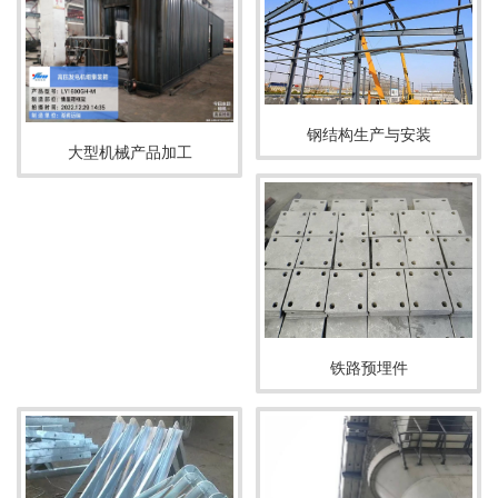
钢结构生产与安装
大型机械产品加工
铁路预埋件