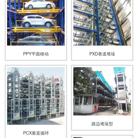
PPY平面移动
PXD巷道堆垛
路边堆垛型
PCX垂直循环