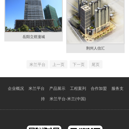
岳阳立煜漫城
荆州人信汇
米兰平台
上一页
下一页
尾页
企业概况
米兰平台
产品展示
工程案列
合作加盟
服务支
持
米兰平台-米兰(中国)