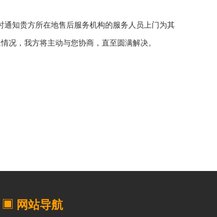
时通知贵方所在地售后服务机构的服务人员上门为其
殊情况，我方将主动与您协商，直至圆满解决。
网站导航