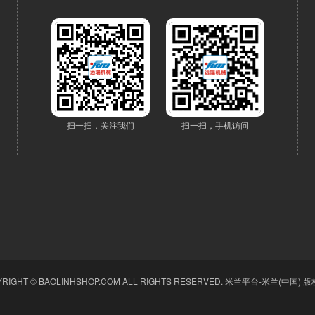
扫一扫，关注我们
扫一扫，手机访问
RIGHT © BAOLINHSHOP.COM ALL RIGHTS RESERVED.
米兰平台-米兰(中国)
版