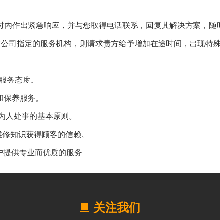
时内作出紧急响应，并与您取得电话联系，回复其解决方案，随
没有公司指定的服务机构，则请求贵方给予增加在途时间，出现特
服务态度。
和保养服务。
员为人处事的基本原则。
的维修知识获得顾客的信赖。
客户提供专业而优质的服务
关注我们