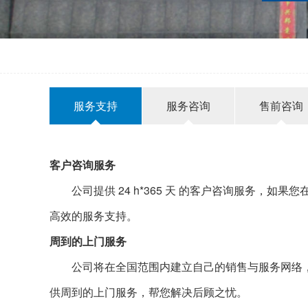
服务支持
服务咨询
售前咨询
客户咨询服务
公司提供 24 h*365 天 的客户咨询服务，如果您
高效的服务支持。
周到的上门服务
公司将在全国范围内建立自己的销售与服务网络，
供周到的上门服务，帮您解决后顾之忧。