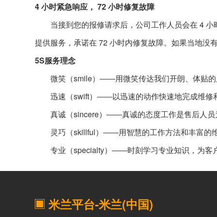
4 小时紧急响应， 72 小时修复故障
当接到您的报修请求后，公司工作人员会在 4 小
提供服务，承诺在 72 小时内修复故障。如果当地
5S服务理念
微笑（smile）――用微笑传达我们开朗、体贴的
迅速（swift）――以迅速的动作快速地完成维修
真诚（sincere）――真诚的态度工作是售后人
灵巧（skillful）――用智慧的工作方法和丰富
专业（specialty）――时刻学习专业知识，为
米兰平台-米兰(中国)