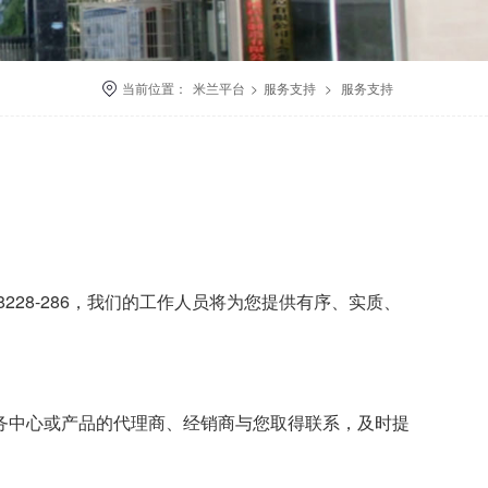
当前位置：
米兰平台
>
服务支持
>
服务支持
8228-286，我们的工作人员将为您提供有序、实质、
中心或产品的代理商、经销商与您取得联系，及时提