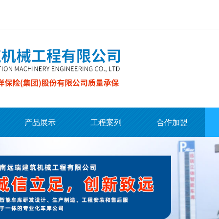
产品展示
工程案列
合作加盟