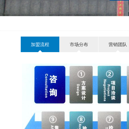
加盟流程
市场分布
营销团队