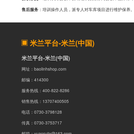
售后服务
：培训操作人员，派专人对车库项目进行维护保养
米兰平台-米兰(中国)
米兰平台-米兰(中国)
网址：baolinhshop.com
邮编：414300
服务热线：400-822-8286
销售热线：13707400505
电话：0730-3798128
传真：0730-3753717
邮箱：yuanruijx@163.com