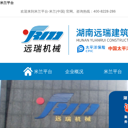
米兰平台
欢迎来到米兰平台-米兰(中国) 官网。咨询热线：400-8228-286
米兰平台
企业概况
米兰平台