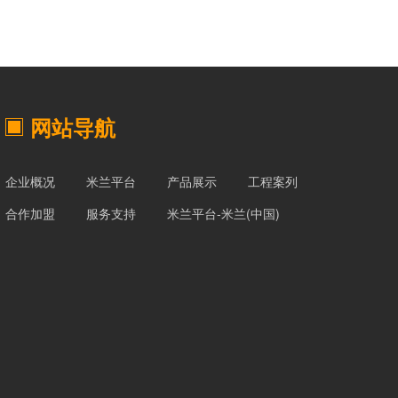
网站导航
企业概况
米兰平台
产品展示
工程案列
合作加盟
服务支持
米兰平台-米兰(中国)