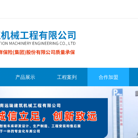
产品展示
工程案列
合作加盟