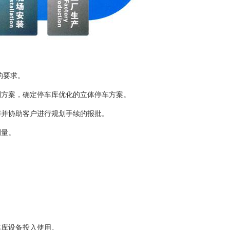
的要求。
划方案，确定停车库优化的立体停车方案。
解并协助客户进行规划手续的报批。
测量。
车库设备投入使用。