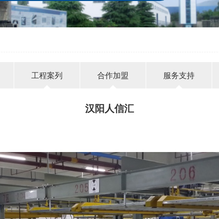
工程案列
合作加盟
服务支持
汉阳人信汇