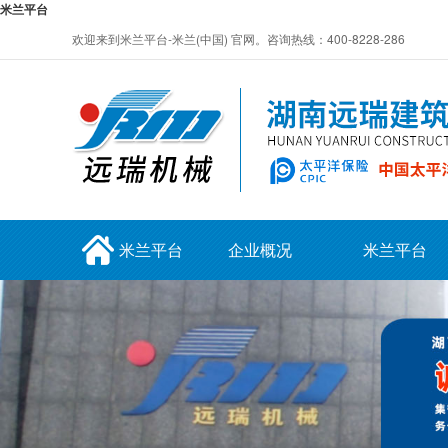
米兰平台
欢迎来到米兰平台-米兰(中国) 官网。咨询热线：400-8228-286
米兰平台
企业概况
米兰平台