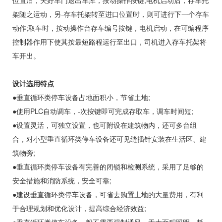
位置后，关好车门退出车库，按动操作按键,电机启动后，存车托
架随之运动，另-存车托架转至进口位置时，则可进行下一个存车
动作;取车时，按动操作台存车编号按键，电机启动，在可编程序
控制器作用下使其按最短路程运行至出口，司机进入存车托架将
车开出。
设计选用特点
●垂直循环类停车设备占地面积小，节省土地;
●使用PLC自动调车，-次按键即可完成存取车，调车时间短;
●设置灵活，可独立设置，也可附设在建筑物内，还可多台组
合，对小型垂直循环类停车设备还可见缝插针安装在生活区、建
筑物旁;
●垂直循环类停车设备有完善的闭锁和检测系统，采用了足够的
安全措施和消防系统，安全可靠;
●建设垂直循环类停车设备，可省去购置土地的大量费用，有利
于合理规划和优化设计，提高综合经济效益;