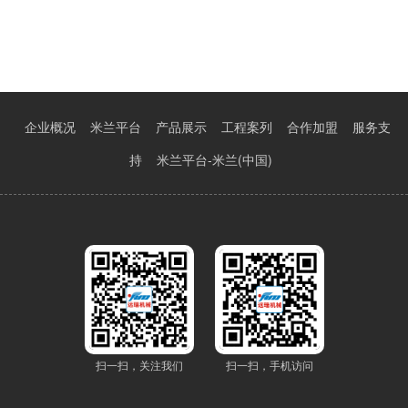
企业概况
米兰平台
产品展示
工程案列
合作加盟
服务支
持
米兰平台-米兰(中国)
扫一扫，关注我们
扫一扫，手机访问