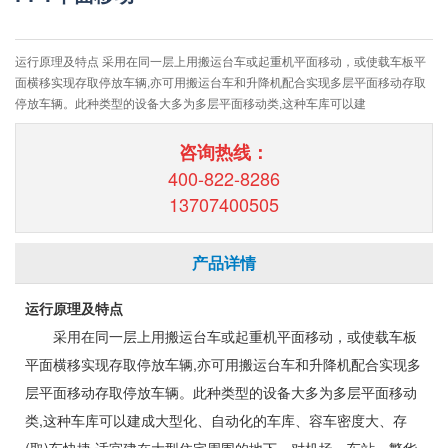
运行原理及特点 采用在同一层上用搬运台车或起重机平面移动，或使载车板平
面横移实现存取停放车辆,亦可用搬运台车和升降机配合实现多层平面移动存取
停放车辆。此种类型的设备大多为多层平面移动类,这种车库可以建
咨询热线：
400-822-8286
13707400505
产品详情
运行原理及特点
采用在同一层上用搬运台车或起重机平面移动，或使载车板
平面横移实现存取停放车辆,亦可用搬运台车和升降机配合实现多
层平面移动存取停放车辆。此种类型的设备大多为多层平面移动
类,这种车库可以建成大型化、自动化的车库、容车密度大、存