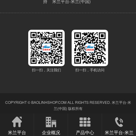
持
米兰平台-米兰(中国)
扫一扫，关注我们
扫一扫，手机访问
COPYRIGHT © BAOLINHSHOP.COM ALL RIGHTS RESERVED.
米兰平台-米
兰(中国)
版权所有
米兰平台
企业概况
产品中心
米兰平台-米兰