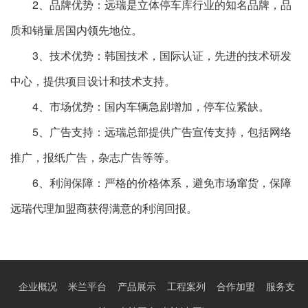
2、品牌优势：远瑞是立体停车库行业的知名品牌，品
质和销量居国内领先地位。
3、技术优势：韩国技术，国际认证，先进的技术研发
中心，提供项目设计和技术支持。
4、市场优势：国内车辆急剧增加，停车位紧缺。
5、广告支持：远瑞总部提供广告宣传支持，包括网络
推广，报纸广告，杂志广告等等。
6、利润保障：严格的价格体系，避免市场窜货，保障
远瑞代理加盟商获得满意的利润回报。
企业概况
米兰平台
产品展示
工程案列
合作加盟
服务支