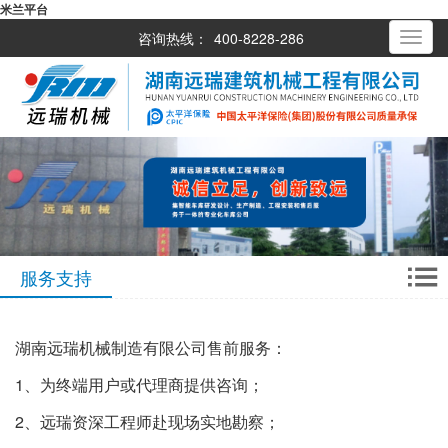
米兰平台
咨询热线：
400-8228-286
Toggle
navigati
服务支持
湖南远瑞机械制造有限公司售前服务：
1、为终端用户或代理商提供咨询；
2、远瑞资深工程师赴现场实地勘察；