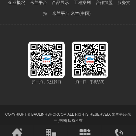
企业概况
米兰平台
产品展示
工程案列
合作加盟
服务支
持
米兰平台-米兰(中国)
扫一扫，关注我们
扫一扫，手机访问
COPYRIGHT © BAOLINHSHOP.COM ALL RIGHTS RESERVED.
米兰平台-米
兰(中国)
版权所有