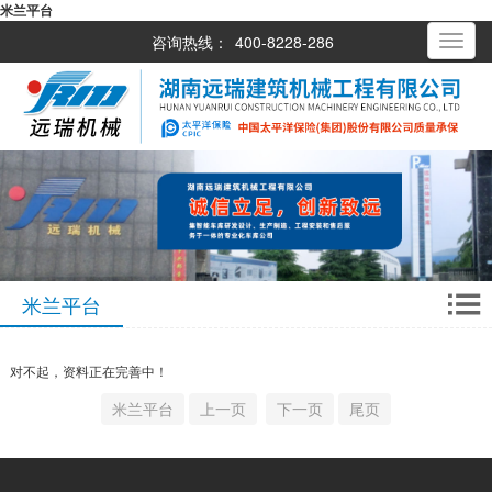
米兰平台
咨询热线：
400-8228-286
Toggle
navigati
米兰平台
对不起，资料正在完善中！
米兰平台
上一页
下一页
尾页