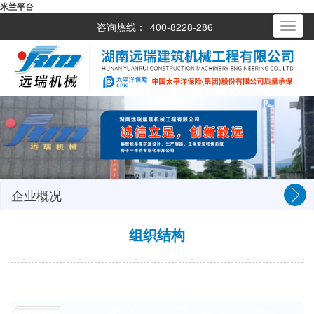
米兰平台
咨询热线：
400-8228-286
Toggle
navigati
企业概况
组织结构