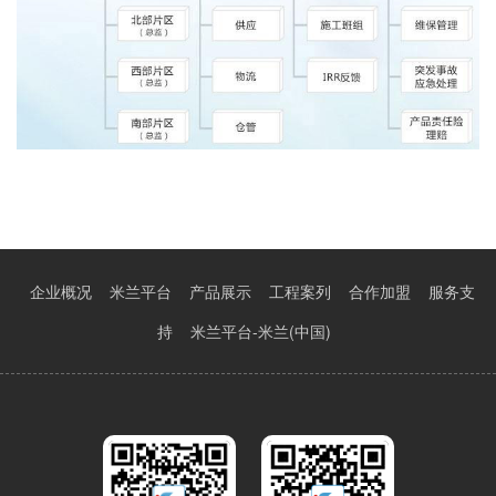
企业概况
米兰平台
产品展示
工程案列
合作加盟
服务支
持
米兰平台-米兰(中国)