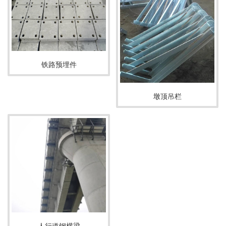
铁路预埋件
墩顶吊栏
人行道钢横梁