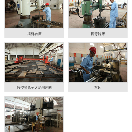
摇臂转床
摇臂转床
数控等离子火焰切割机
车床