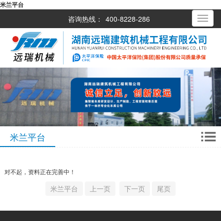
米兰平台
咨询热线：
400-8228-286
Toggle
navigati
米兰平台
对不起，资料正在完善中！
米兰平台
上一页
下一页
尾页