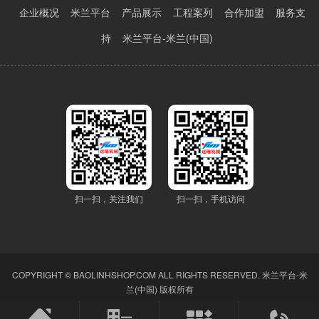
企业概况
米兰平台
产品展示
工程案列
合作加盟
服务支
持
米兰平台-米兰(中国)
扫一扫，关注我们
扫一扫，手机访问
COPYRIGHT © BAOLINHSHOP.COM ALL RIGHTS RESERVED.
米兰平台-米
兰(中国)
版权所有