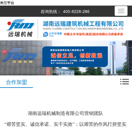
米兰平台
咨询热线：
400-8228-286
Toggle
navigati
合作加盟
湖南远瑞机械制造
有限公司营销团队
“艰苦坚实、诚信承诺、实干实效”；以艰苦的作风打拼坚实