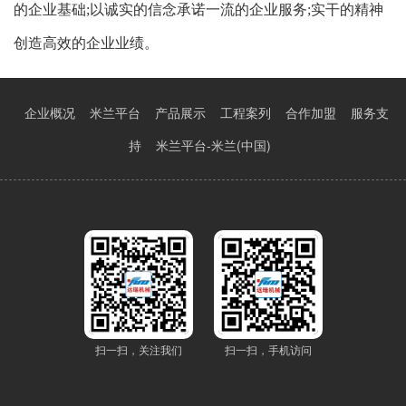
的企业基础;以诚实的信念承诺一流的企业服务;实干的精神
创造高效的企业业绩。
企业概况
米兰平台
产品展示
工程案列
合作加盟
服务支
持
米兰平台-米兰(中国)
扫一扫，关注我们
扫一扫，手机访问